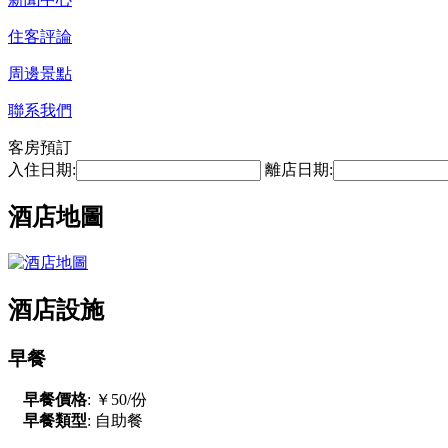
住客評論
周邊景點
聯系我們
客房預訂
入住日期:
離店日期:
酒店地圖
酒店設施
早餐
早餐價格
: ￥50/份
早餐類型
: 自助餐