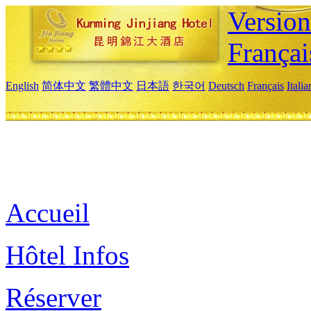
Versio
Françai
English
简体中文
繁體中文
日本語
한국어
Deutsch
Français
Itali
Accueil
Hôtel Infos
Réserver