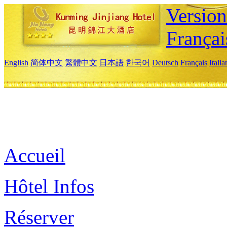
Versio
Françai
English
简体中文
繁體中文
日本語
한국어
Deutsch
Français
Itali
Accueil
Hôtel Infos
Réserver