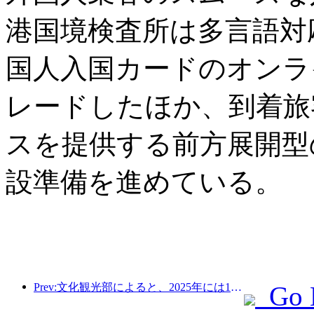
港国境検査所は多言語対
国人入国カードのオンラ
レードしたほか、到着旅
スを提供する前方展開型
設準備を進めている。
Prev:文化観光部によると、2025年には16,994か所のA級景勝地が75億1000万人の観光客を迎え、5544億9000万元の観光収入を生み出した。
Go 