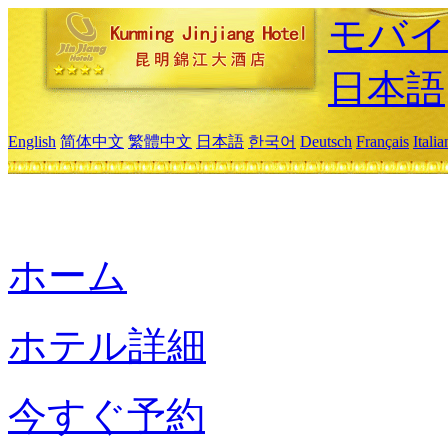
モバイ
日本語
English
简体中文
繁體中文
日本語
한국어
Deutsch
Français
Itali
ホーム
ホテル詳細
今すぐ予約