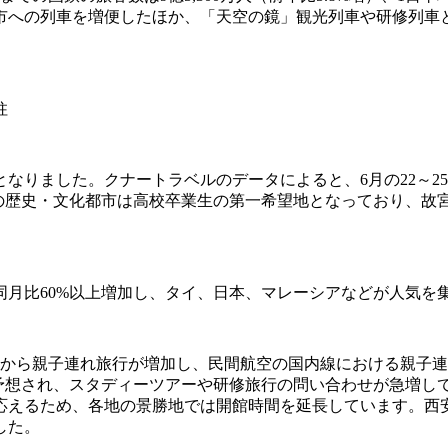
市への列車を増便したほか、「天空の鏡」観光列車や研修列車
柱
なりました。クナートラベルのデータによると、6月の22～2
どの歴史・文化都市は高校卒業生の第一希望地となっており、故
月比60%以上増加し、タイ、日本、マレーシアなどが人気を
ら親子連れ旅行が増加し、民間航空の国内線における親子連れの乗
と予想され、スタディーツアーや研修旅行の問い合わせが急増し
応えるため、各地の景勝地では開館時間を延長しています。西
した。