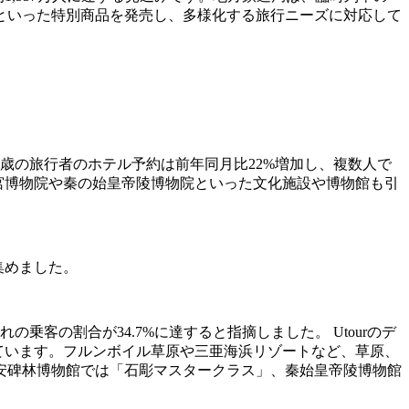
といった特別商品を発売し、多様化する旅行ニーズに対応して
5歳の旅行者のホテル予約は前年同月比22%増加し、複数人で
宮博物院や秦の始皇帝陵博物院といった文化施設や博物館も引
集めました。
客の割合が34.7%に達すると指摘しました。 Utourのデ
ています。フルンボイル草原や三亜海浜リゾートなど、草原、
安碑林博物館では「石彫マスタークラス」、秦始皇帝陵博物館