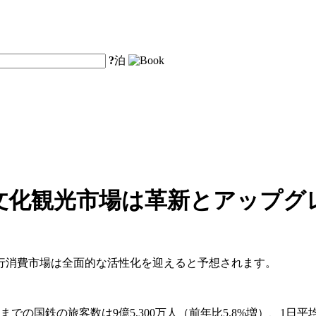
?
泊
文化観光市場は革新とアップグ
旅行消費市場は全面的な活性化を迎えると予想されます。
での国鉄の旅客数は9億5,300万人（前年比5.8%増）、1日