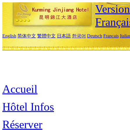
Versio
Françai
English
简体中文
繁體中文
日本語
한국어
Deutsch
Français
Itali
Accueil
Hôtel Infos
Réserver