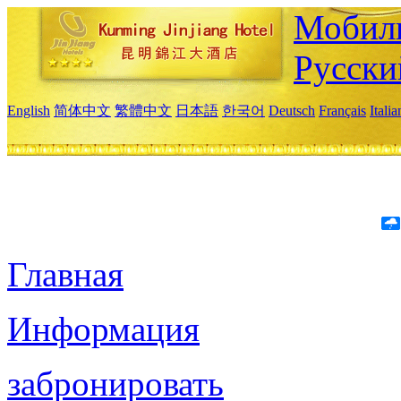
Мобиль
Русски
English
简体中文
繁體中文
日本語
한국어
Deutsch
Français
Itali
Главная
Информация
забронировать