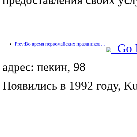
Prev:Во время первомайских праздников по железной дороге в дельте реки Янцзы было перевезено более 21,38 миллиона пассажиров.
Go 
адрес: пекин, 98
Появились в 1992 году, Ku