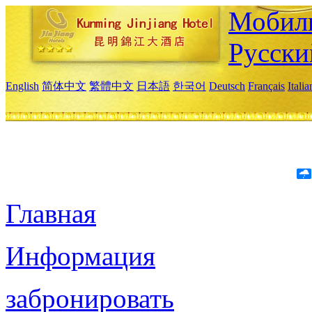
Мобиль
Русски
English
简体中文
繁體中文
日本語
한국어
Deutsch
Français
Itali
Главная
Информация
забронировать