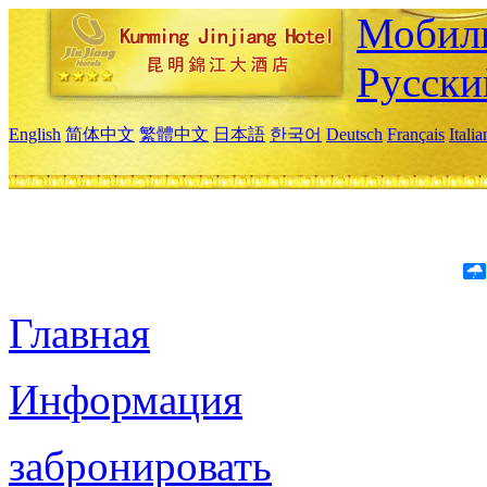
Мобиль
Русски
English
简体中文
繁體中文
日本語
한국어
Deutsch
Français
Itali
Главная
Информация
забронировать