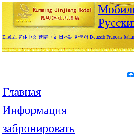
Мобиль
Русски
English
简体中文
繁體中文
日本語
한국어
Deutsch
Français
Itali
Главная
Информация
забронировать