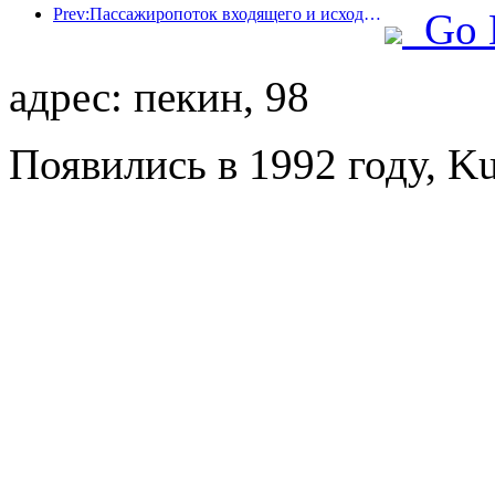
Prev:Пассажиропоток входящего и исходящего пассажиров аэропорта Шэньчжэня резко возрастает во время летних каникул, и многие иностранные авиакомпании увеличивают число своих маршрутов в Китае
Go 
адрес: пекин, 98
Появились в 1992 году, Ku