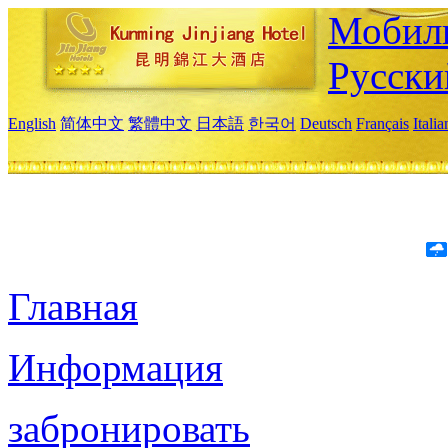
Мобиль
Русски
English
简体中文
繁體中文
日本語
한국어
Deutsch
Français
Itali
Главная
Информация
забронировать