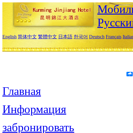
Мобиль
Русски
English
简体中文
繁體中文
日本語
한국어
Deutsch
Français
Itali
Главная
Информация
забронировать