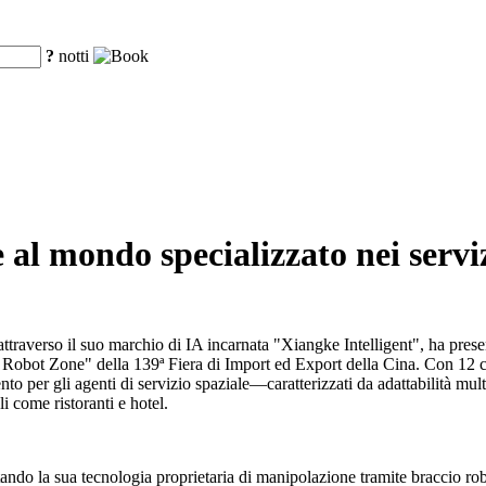
?
notti
al mondo specializzato nei serviz
traverso il suo marchio di IA incarnata "Xiangke Intelligent", ha pres
ce Robot Zone" della 139ª Fiera di Import ed Export della Cina. Con 12 c
nto per gli agenti di servizio spaziale—caratterizzati da adattabilità mul
 come ristoranti e hotel.
ndo la sua tecnologia proprietaria di manipolazione tramite braccio ro