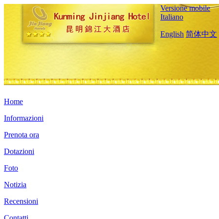
Versione mobile
Italiano
English
简体中文
Home
Informazioni
Prenota ora
Dotazioni
Foto
Notizia
Recensioni
Contatti