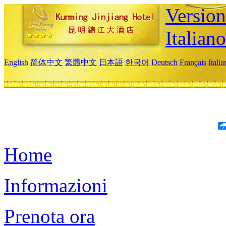
Version
Italiano
English
简体中文
繁體中文
日本語
한국어
Deutsch
Français
Itali
Home
Informazioni
Prenota ora