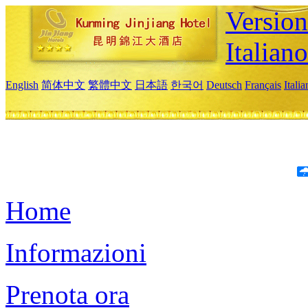
Version
Italiano
English
简体中文
繁體中文
日本語
한국어
Deutsch
Français
Itali
Home
Informazioni
Prenota ora