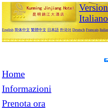
Version
Italiano
English
简体中文
繁體中文
日本語
한국어
Deutsch
Français
Itali
Home
Informazioni
Prenota ora