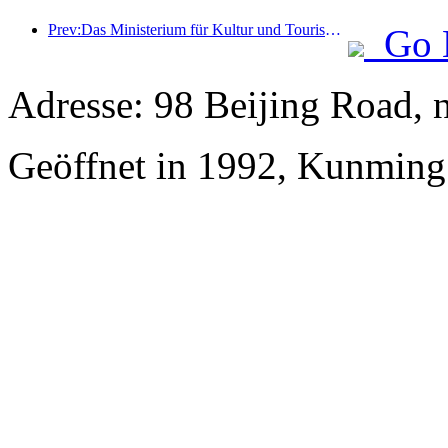
Prev:Das Ministerium für Kultur und Tourismus berichtete, dass im Jahr 2025 16.994 Sehenswürdigkeiten der Kategorie A 7,51 Milliarden Besucher empfangen und Tourismuseinnahmen in Höhe von 554,49 Milliarden Yuan generiert haben.
Go 
Adresse: 98 Beijing Road,
Geöffnet in 1992, Kunming 