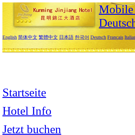
Mobile 
Deutsc
English
简体中文
繁體中文
日本語
한국어
Deutsch
Français
Itali
Startseite
Hotel Info
Jetzt buchen