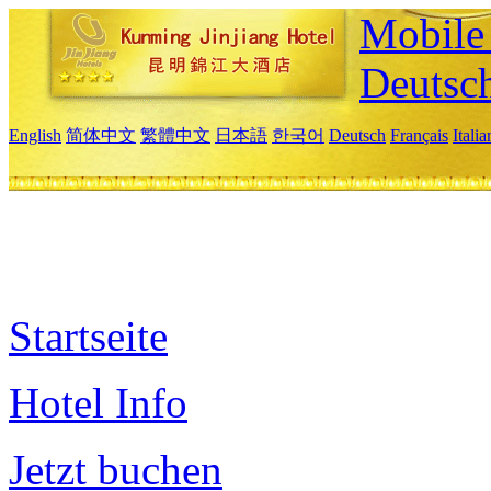
Mobile 
Deutsc
English
简体中文
繁體中文
日本語
한국어
Deutsch
Français
Itali
Startseite
Hotel Info
Jetzt buchen