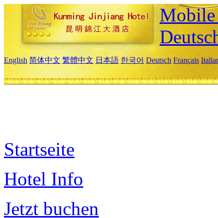
Mobile 
Deutsc
English
简体中文
繁體中文
日本語
한국어
Deutsch
Français
Itali
Startseite
Hotel Info
Jetzt buchen